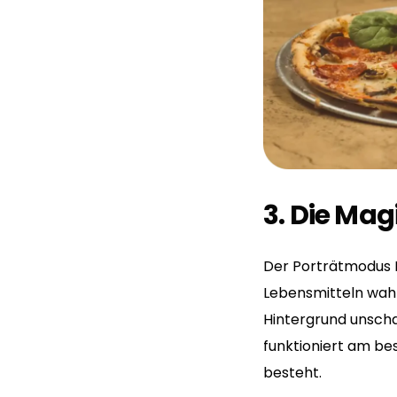
3. Die Ma
Der Porträtmodus Ih
Lebensmitteln wahr
Hintergrund unscha
funktioniert am be
besteht.