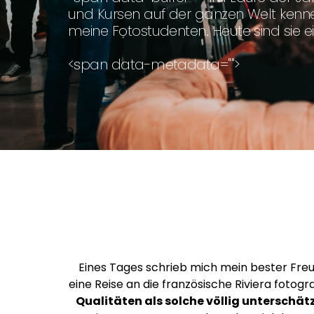
und Kursen auf der ganzen Welt kenne
meine Fotostudenten. Heute sind sie e
<span data-metadata="
">
Eines Tages schrieb mich mein bester Freun
eine Reise an die französische Riviera fotogr
Qualitäten als solche völlig unterschätz