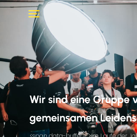
<span data-buffer="
">Im Laufe der Ja