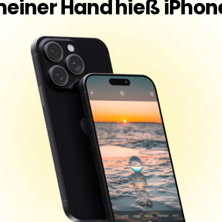
einer Hand
hieß iPhon