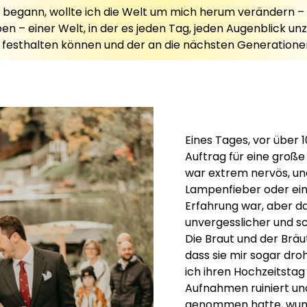
fie begann, wollte ich die Welt um mich herum verändern 
ben – einer Welt, in der es jeden Tag, jeden Augenblick 
r festhalten können und der an die nächsten Generatio
Eines Tages, vor über 1
Auftrag für eine große
war extrem nervös, und
Lampenfieber oder ei
Erfahrung war, aber da
unvergesslicher und s
Die Braut und der Brä
dass sie mir sogar dro
ich ihren Hochzeitsta
Aufnahmen ruiniert und
genommen hatte, wund