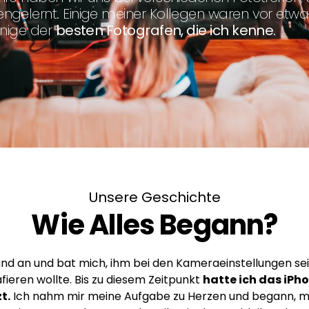
ngelernt. Einige meiner Kollegen waren vor etwa
inige der
besten Fotografen, die ich kenne.
Unsere Geschichte
Wie Alles Begann?
d an und bat mich, ihm bei den Kameraeinstellungen sein
afieren wollte. Bis zu diesem Zeitpunkt
hatte ich das iPh
t.
Ich nahm mir meine Aufgabe zu Herzen und begann, mir