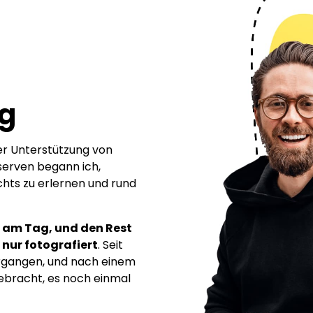
ig
der Unterstützung von
serven begann ich,
chts zu erlernen und rund
l am Tag, und den Rest
h nur fotografiert
. Seit
ergangen, und nach einem
ebracht, es noch einmal