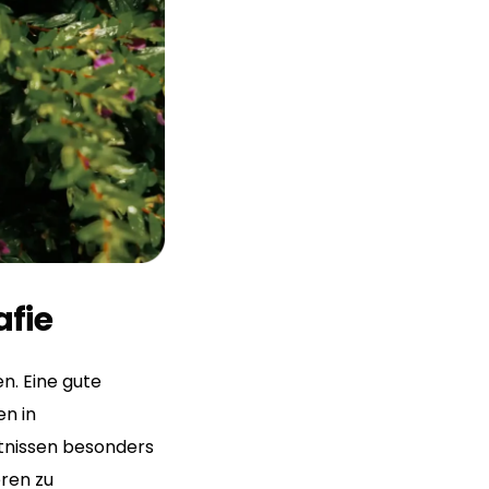
afie
n. Eine gute
en in
tnissen besonders
eren zu