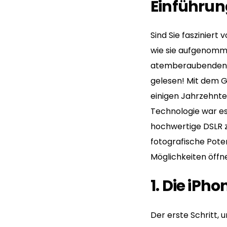
Einführun
Sind Sie faszinier
wie sie aufgenomme
atemberaubenden B
gelesen! Mit dem G
einigen Jahrzehnt
Technologie war es 
hochwertige DSLR z
fotografische Poten
Möglichkeiten öffn
1. Die iP
Der erste Schritt, 