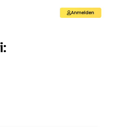
Anmelden
i: