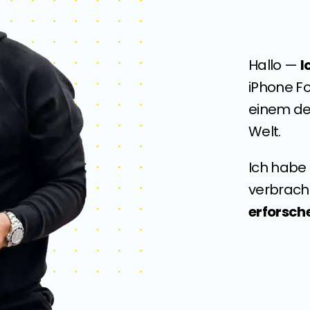
Hallo —
I
iPhone F
einem de
Welt.
Ich habe
verbracht
erforsch