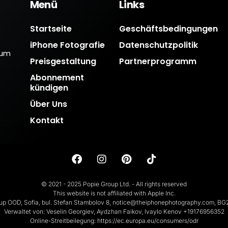
Menü
Links
Startseite
Geschäftsbedingungen
iPhone Fotografie
Datenschutzpolitik
 um
Preisgestaltung
Partnerprogramm
Abonnement
kündigen
Über Uns
Kontakt
© 2021 - 2025 Popie Group Ltd. - All rights reserved
This website is not affiliated with Apple Inc.
up OOD, Sofia, bul. Stefan Stambolov 8, notice@theiphonephotography.com, B
Verwaltet von: Veselin Georgiev, Aydzhan Faikov, Ivaylo Kenov +19176956352
Online-Streitbeilegung: https://ec.europa.eu/consumers/odr