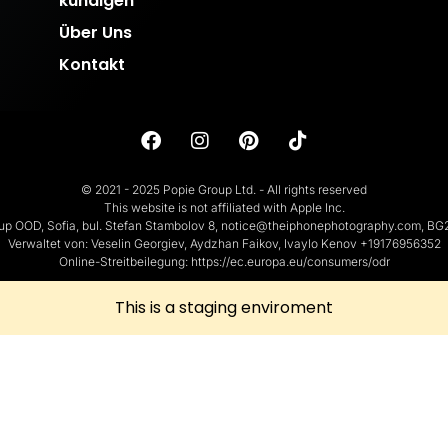
kündigen
Über Uns
Kontakt
© 2021 - 2025 Popie Group Ltd. - All rights reserved
This website is not affiliated with Apple Inc.
up OOD, Sofia, bul. Stefan Stambolov 8, notice@theiphonephotography.com, B
Verwaltet von: Veselin Georgiev, Aydzhan Faikov, Ivaylo Kenov +19176956352
Online-Streitbeilegung: https://ec.europa.eu/consumers/odr
This is a staging enviroment