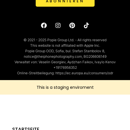
ABONNIEREN
© 2021 - 2025 Popie Group Ltd. - All rights reserved
This website is not affiliated with Apple Inc.
Popie Group OOD, Sofia, bul. Stefan Stambolov 8,
notice@theiphonephotography.com, BG206606149
Verwaltet von: Veselin Georgiev, Aydzhan Faikov, Ivaylo Kenov
+19176956352
Online-Streitbeilegung: https://ec.europa.eu/consumers/odr
This is a staging enviroment
STARTSEITE