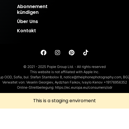
Abonnement
kündigen
Über Uns
Kontakt
© 2021 - 2025 Popie Group Ltd. - All rights reserved
This website is not affiliated with Apple Inc.
up OOD, Sofia, bul. Stefan Stambolov 8, notice@theiphonephotography.com, B
Verwaltet von: Veselin Georgiev, Aydzhan Faikov, Ivaylo Kenov +19176956352
Online-Streitbeilegung: https://ec.europa.eu/consumers/odr
This is a staging enviroment