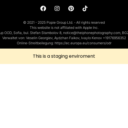
© 2021 - 2025 Popie Group Ltd. - All rights reserved
This website is not affiliated with Apple Inc.
up OOD, Sofia, bul. Stefan Stambolov 8, notice@theiphonephotography.com, B
Verwaltet von: Veselin Georgiev, Aydzhan Faikov, Ivaylo Kenov +19176956352
Online-Streitbeilegung: https://ec.europa.eu/consumers/odr
This is a staging enviroment