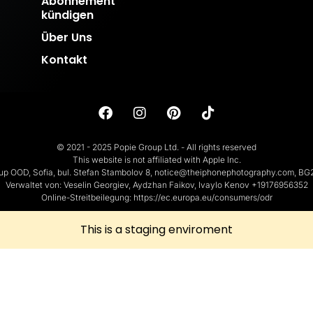
Abonnement
kündigen
Über Uns
Kontakt
© 2021 - 2025 Popie Group Ltd. - All rights reserved
This website is not affiliated with Apple Inc.
up OOD, Sofia, bul. Stefan Stambolov 8, notice@theiphonephotography.com, B
Verwaltet von: Veselin Georgiev, Aydzhan Faikov, Ivaylo Kenov +19176956352
Online-Streitbeilegung: https://ec.europa.eu/consumers/odr
This is a staging enviroment