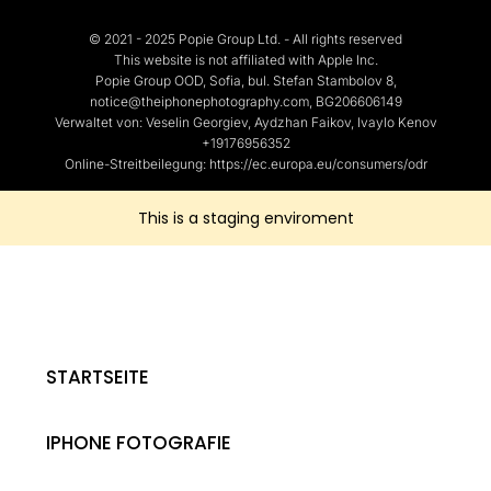
© 2021 - 2025 Popie Group Ltd. - All rights reserved
This website is not affiliated with Apple Inc.
Popie Group OOD, Sofia, bul. Stefan Stambolov 8,
notice@theiphonephotography.com, BG206606149
Verwaltet von: Veselin Georgiev, Aydzhan Faikov, Ivaylo Kenov
+19176956352
Online-Streitbeilegung: https://ec.europa.eu/consumers/odr
This is a staging enviroment
STARTSEITE
IPHONE FOTOGRAFIE