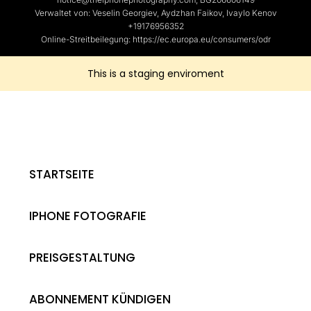
Verwaltet von: Veselin Georgiev, Aydzhan Faikov, Ivaylo Kenov
+19176956352
Online-Streitbeilegung: https://ec.europa.eu/consumers/odr
This is a staging enviroment
STARTSEITE
IPHONE FOTOGRAFIE
PREISGESTALTUNG
ABONNEMENT KÜNDIGEN