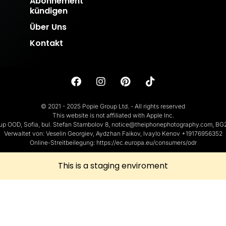
Abonnement
kündigen
Über Uns
Kontakt
© 2021 - 2025 Popie Group Ltd. - All rights reserved
This website is not affiliated with Apple Inc.
up OOD, Sofia, bul. Stefan Stambolov 8, notice@theiphonephotography.com, B
Verwaltet von: Veselin Georgiev, Aydzhan Faikov, Ivaylo Kenov +19176956352
Online-Streitbeilegung: https://ec.europa.eu/consumers/odr
This is a staging enviroment