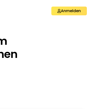
Anmelden
em
chen