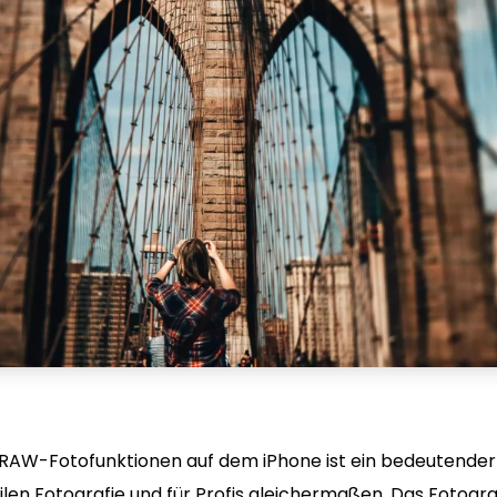
 RAW-Fotofunktionen auf dem iPhone ist ein bedeutender 
len Fotografie und für Profis gleichermaßen. Das Fotogr