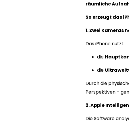
räumliche Aufnah
So erzeugt das iP
1. Zwei Kameras n
Das iPhone nutzt:
die
Hauptkam
die
Ultraweit
Durch die physisch
Perspektiven – gena
2. Apple Intellige
Die Software analys