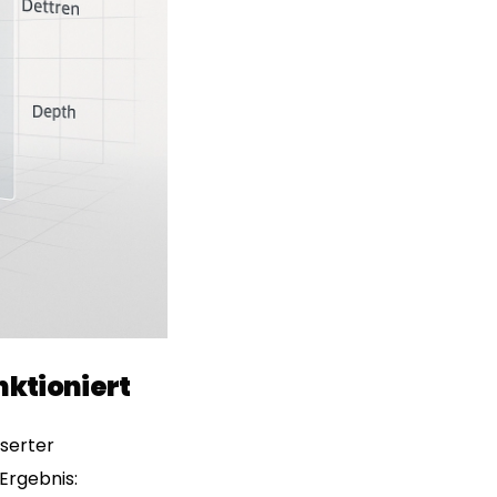
nktioniert
sserter
Ergebnis: