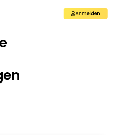
Anmelden
e
gen