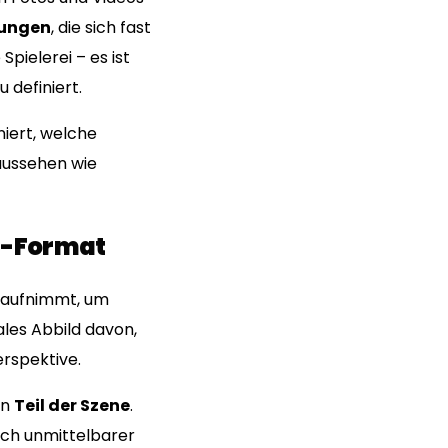
rungen
, die sich fast
Spielerei – es ist
 definiert.
niert, welche
 aussehen wie
3D-Format
g aufnimmt, um
ales Abbild davon,
rspektive.
rn
Teil der Szene
.
ich unmittelbarer