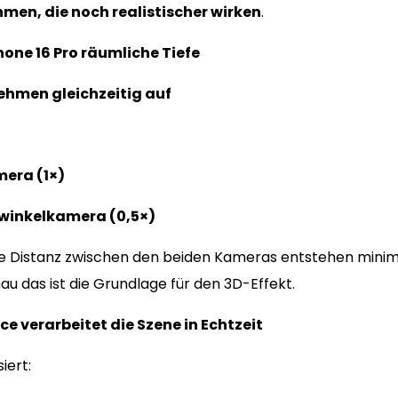
men, die noch realistischer wirken
.
hone 16 Pro räumliche Tiefe
ehmen gleichzeitig auf
era (1×)
winkelkamera (0,5×)
e Distanz zwischen den beiden Kameras entstehen minim
u das ist die Grundlage für den 3D-Effekt.
nce verarbeitet die Szene in Echtzeit
iert: